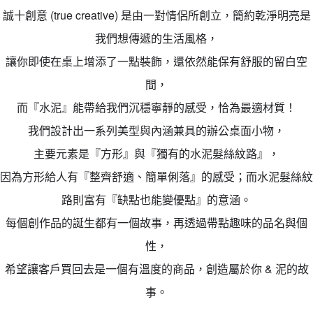
誠十創意 (true creative) 是由一對情侶所創立，簡約乾淨明亮是
我們想傳遞的生活風格，
讓你即使在桌上增添了一點裝飾，還依然能保有舒服的留白空
間，
而『水泥』能帶給我們沉穩寧靜的感受，恰為最適材質！
我們設計出一系列美型與內涵兼具的辦公桌面小物，
主要元素是『方形』與『獨有的水泥髮絲紋路』，
因為方形給人有『整齊舒適、簡單俐落』的感受；而水泥髮絲紋
路則富有『缺點也能變優點』的意涵。
每個創作品的誕生都有一個故事，再透過帶點趣味的品名與個
性，
希望讓客戶買回去是一個有溫度的商品，創造屬於你 & 泥的故
事。