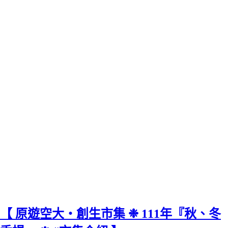
【 原遊空大‧創生市集 ❉ 111年『秋、冬