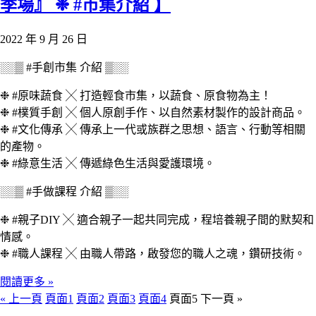
季場』 ❉ #市集介紹 】
2022 年 9 月 26 日
░░▒ #手創市集 介紹 ▒░░
❉ #原味蔬食 ╳ 打造輕食市集，以蔬食、原食物為主！
❉ #樸質手創 ╳ 個人原創手作、以自然素材製作的設計商品。
❉ #文化傳承 ╳ 傳承上一代或族群之思想、語言、行動等相關
的產物。
❉ #綠意生活 ╳ 傳遞綠色生活與愛護環境。
░░▒ #手做課程 介紹 ▒░░
❉ #親子DIY ╳ 適合親子一起共同完成，程培養親子間的默契和
情感。
❉ #職人課程 ╳ 由職人帶路，啟發您的職人之魂，鑽研技術。
閱讀更多 »
« 上一頁
頁面
1
頁面
2
頁面
3
頁面
4
頁面
5
下一頁 »